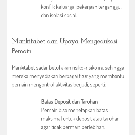
konflik keluarga, pekerjaan terganggu,
dan isolasi sosial.
Marikitabet dan Upaya Mengedukasi
Pemain
Marikitabet sadar betul akan risiko-risiko ini, sehingga
mereka menyediakan berbagai fitur yang membantu
pemain mengontrol aktivitas berjudi, seperti:
Batas Deposit dan Taruhan
Pemain bisa menetapkan batas
maksimal untuk deposit atau taruhan
agar tidak bermain berlebihan.