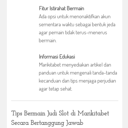
Fitur Istirahat Bermain
Ada opsi untuk menonaktifkan akun
sementara waktu sebagai bentuk jeda
agar pemain tidak terus-menerus
bermain.
Informasi Edukasi
Marikitabet menyediakan artikel dan
panduan untuk mengenali tanda-tanda
kecanduan dan tips menjaga perjudian
agar tetap sehat.
Tips Bermain Judi Slot di Marikitabet
Secara Bertanggung Jawab