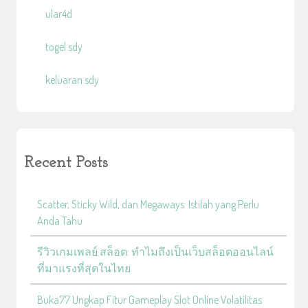
ular4d
togel sdy
keluaran sdy
Recent Posts
Scatter, Sticky Wild, dan Megaways: Istilah yang Perlu
Anda Tahu
รีวิวเกมเพลย์ สล็อต: ทำไมถึงเป็นเว็บสล็อตออนไลน์
ที่มาแรงที่สุดในไทย
Buka77 Ungkap Fitur Gameplay Slot Online Volatilitas