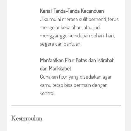
Kenali Tanda-Tanda Kecanduan
Jika mulai merasa sulit berhenti, terus
mengejar kekalahan, atau judi
mengganggu kehidupan sehari-hari,
segera cari bantuan.
Manfaatkan Fitur Batas dan Istirahat
dari Marikitabet
Gunakan fitur yang disediakan agar
kamu tetap bisa bermain dengan
kontrol.
Kesimpulan