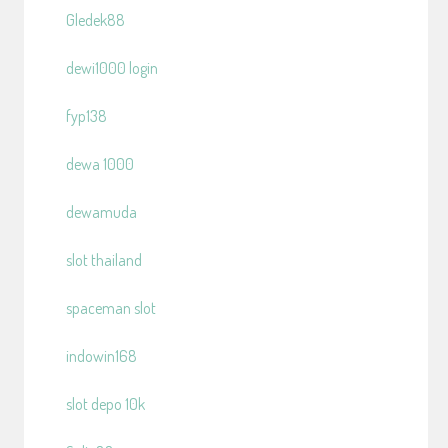
Gledek88
dewi1000 login
fyp138
dewa 1000
dewamuda
slot thailand
spaceman slot
indowin168
slot depo 10k