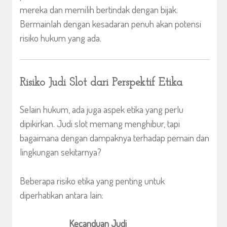
mereka dan memilih bertindak dengan bijak.
Bermainlah dengan kesadaran penuh akan potensi
risiko hukum yang ada.
Risiko Judi Slot dari Perspektif Etika
Selain hukum, ada juga aspek etika yang perlu
dipikirkan. Judi slot memang menghibur, tapi
bagaimana dengan dampaknya terhadap pemain dan
lingkungan sekitarnya?
Beberapa risiko etika yang penting untuk
diperhatikan antara lain:
Kecanduan Judi