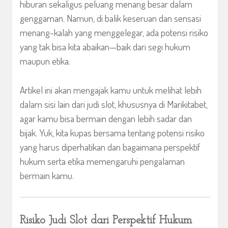
hiburan sekaligus peluang menang besar dalam
genggaman. Namun, di balik keseruan dan sensasi
menang-kalah yang menggelegar, ada potensi risiko
yang tak bisa kita abaikan—baik dari segi hukum
maupun etika.
Artikel ini akan mengajak kamu untuk melihat lebih
dalam sisi lain dari judi slot, khususnya di Marikitabet,
agar kamu bisa bermain dengan lebih sadar dan
bijak. Yuk, kita kupas bersama tentang potensi risiko
yang harus diperhatikan dan bagaimana perspektif
hukum serta etika memengaruhi pengalaman
bermain kamu.
Risiko Judi Slot dari Perspektif Hukum