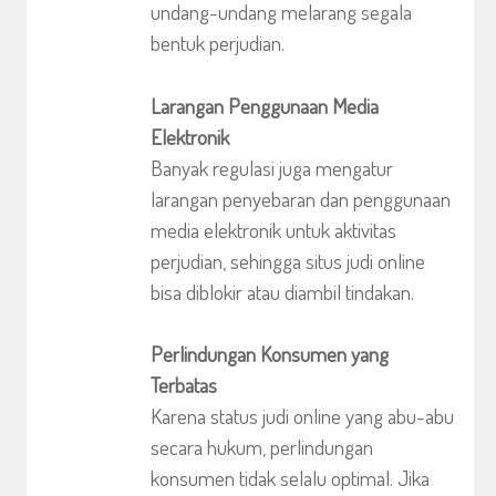
undang-undang melarang segala
bentuk perjudian.
Larangan Penggunaan Media
Elektronik
Banyak regulasi juga mengatur
larangan penyebaran dan penggunaan
media elektronik untuk aktivitas
perjudian, sehingga situs judi online
bisa diblokir atau diambil tindakan.
Perlindungan Konsumen yang
Terbatas
Karena status judi online yang abu-abu
secara hukum, perlindungan
konsumen tidak selalu optimal. Jika