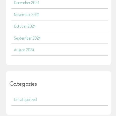
December 2024
November 2024
October 2024
September 2024
August 2024
Categories
Uncategorized