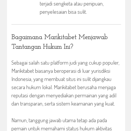
terjadi sengketa atau penipuan,
penyelesaian bisa sulit.
Bagaimana Marikitabet Menjawab
Tantangan Hukum Ini?
Sebagai salah satu platform judi yang cukup populer,
Marikitabet biasanya beroperasi di luar yurisdiksi
Indonesia, yang membuat situs ini sulit dijangkau
secara hukum lokal. Marikitabet berusaha menjaga
reputasi dengan menyediakan permainan yang adil
dan transparan, serta sistem keamanan yang kuat.
Namun, tanggung jawab utama tetap ada pada
pemain untuk memahami status hukum aktivitas