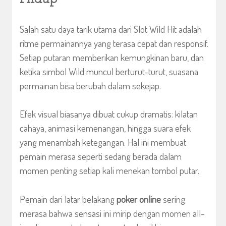
Salah satu daya tarik utama dari Slot Wild Hit adalah
ritme permainannya yang terasa cepat dan responsif.
Setiap putaran memberikan kemungkinan baru, dan
ketika simbol Wild muncul berturut-turut, suasana
permainan bisa berubah dalam sekejap.
Efek visual biasanya dibuat cukup dramatis: kilatan
cahaya, animasi kemenangan, hingga suara efek
yang menambah ketegangan. Hal ini membuat
pemain merasa seperti sedang berada dalam
momen penting setiap kali menekan tombol putar.
Pemain dari latar belakang
poker online
sering
merasa bahwa sensasi ini mirip dengan momen all-