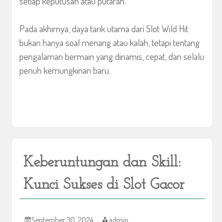
setiap keputusan atau putaran.
Pada akhirnya, daya tarik utama dari Slot Wild Hit
bukan hanya soal menang atau kalah, tetapi tentang
pengalaman bermain yang dinamis, cepat, dan selalu
penuh kemungkinan baru.
Keberuntungan dan Skill:
Kunci Sukses di Slot Gacor
September 30, 2024
admin