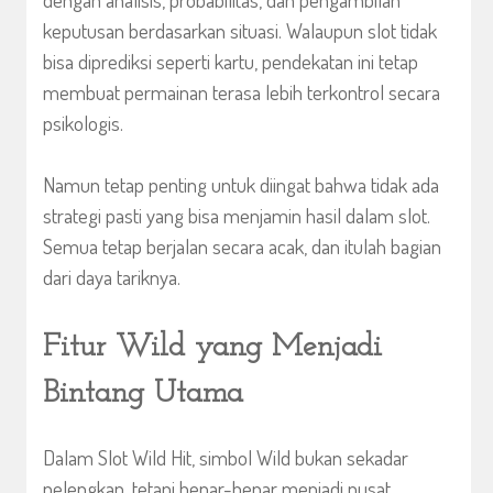
keputusan berdasarkan situasi. Walaupun slot tidak
bisa diprediksi seperti kartu, pendekatan ini tetap
membuat permainan terasa lebih terkontrol secara
psikologis.
Namun tetap penting untuk diingat bahwa tidak ada
strategi pasti yang bisa menjamin hasil dalam slot.
Semua tetap berjalan secara acak, dan itulah bagian
dari daya tariknya.
Fitur Wild yang Menjadi
Bintang Utama
Dalam Slot Wild Hit, simbol Wild bukan sekadar
pelengkap, tetapi benar-benar menjadi pusat