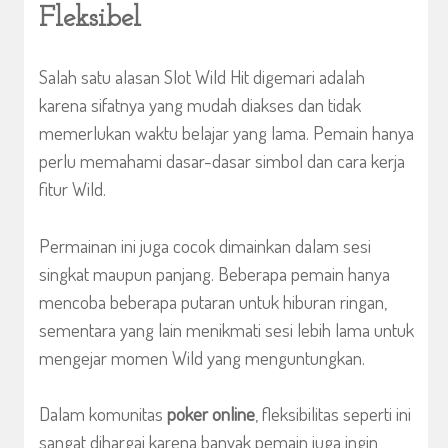
Fleksibel
Salah satu alasan Slot Wild Hit digemari adalah
karena sifatnya yang mudah diakses dan tidak
memerlukan waktu belajar yang lama. Pemain hanya
perlu memahami dasar-dasar simbol dan cara kerja
fitur Wild.
Permainan ini juga cocok dimainkan dalam sesi
singkat maupun panjang. Beberapa pemain hanya
mencoba beberapa putaran untuk hiburan ringan,
sementara yang lain menikmati sesi lebih lama untuk
mengejar momen Wild yang menguntungkan.
Dalam komunitas
poker online
, fleksibilitas seperti ini
sangat dihargai karena banyak pemain juga ingin