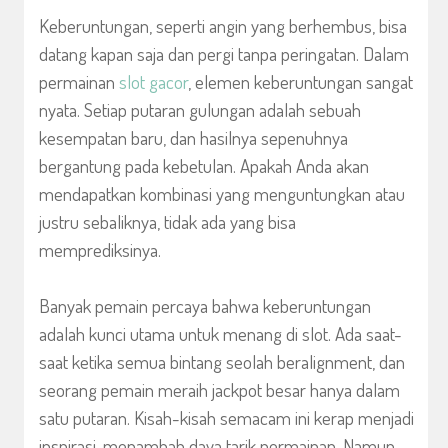
Keberuntungan, seperti angin yang berhembus, bisa
datang kapan saja dan pergi tanpa peringatan. Dalam
permainan
slot gacor
, elemen keberuntungan sangat
nyata. Setiap putaran gulungan adalah sebuah
kesempatan baru, dan hasilnya sepenuhnya
bergantung pada kebetulan. Apakah Anda akan
mendapatkan kombinasi yang menguntungkan atau
justru sebaliknya, tidak ada yang bisa
memprediksinya.
Banyak pemain percaya bahwa keberuntungan
adalah kunci utama untuk menang di slot. Ada saat-
saat ketika semua bintang seolah beralignment, dan
seorang pemain meraih jackpot besar hanya dalam
satu putaran. Kisah-kisah semacam ini kerap menjadi
inspirasi, menambah daya tarik permainan. Namun,