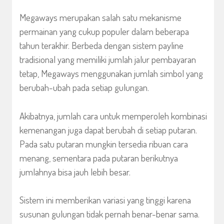
Megaways merupakan salah satu mekanisme
permainan yang cukup populer dalam beberapa
tahun terakhir. Berbeda dengan sistem payline
tradisional yang memiliki jumlah jalur pembayaran
tetap, Megaways menggunakan jumlah simbol yang
berubah-ubah pada setiap gulungan.
Akibatnya, jumlah cara untuk memperoleh kombinasi
kemenangan juga dapat berubah di setiap putaran.
Pada satu putaran mungkin tersedia ribuan cara
menang, sementara pada putaran berikutnya
jumlahnya bisa jauh lebih besar.
Sistem ini memberikan variasi yang tinggi karena
susunan gulungan tidak pernah benar-benar sama.