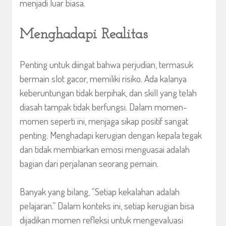
menjadi luar biasa.
Menghadapi Realitas
Penting untuk diingat bahwa perjudian, termasuk
bermain slot gacor, memiliki risiko. Ada kalanya
keberuntungan tidak berpihak, dan skill yang telah
diasah tampak tidak berfungsi. Dalam momen-
momen seperti ini, menjaga sikap positif sangat
penting. Menghadapi kerugian dengan kepala tegak
dan tidak membiarkan emosi menguasai adalah
bagian dari perjalanan seorang pemain.
Banyak yang bilang, “Setiap kekalahan adalah
pelajaran.” Dalam konteks ini, setiap kerugian bisa
dijadikan momen refleksi untuk mengevaluasi