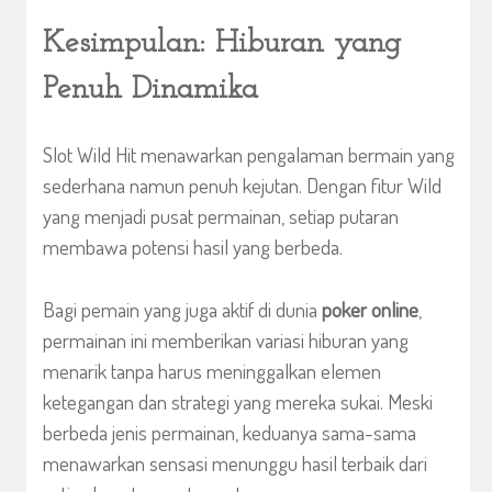
Kesimpulan: Hiburan yang
Penuh Dinamika
Slot Wild Hit menawarkan pengalaman bermain yang
sederhana namun penuh kejutan. Dengan fitur Wild
yang menjadi pusat permainan, setiap putaran
membawa potensi hasil yang berbeda.
Bagi pemain yang juga aktif di dunia
poker online
,
permainan ini memberikan variasi hiburan yang
menarik tanpa harus meninggalkan elemen
ketegangan dan strategi yang mereka sukai. Meski
berbeda jenis permainan, keduanya sama-sama
menawarkan sensasi menunggu hasil terbaik dari