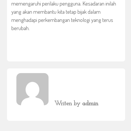
memengaruhi perilaku pengguna. Kesadaran inilah
yang akan membantu kita tetap bijak dalam
menghadapi perkembangan teknologi yang terus
berubah.
Writen by
admin