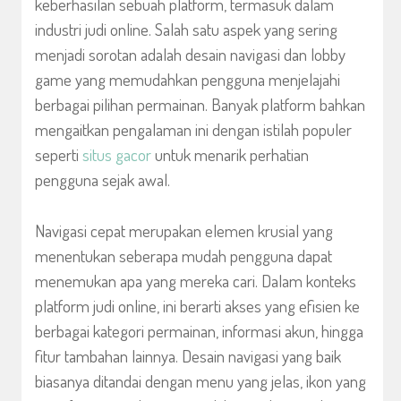
keberhasilan sebuah platform, termasuk dalam
industri judi online. Salah satu aspek yang sering
menjadi sorotan adalah desain navigasi dan lobby
game yang memudahkan pengguna menjelajahi
berbagai pilihan permainan. Banyak platform bahkan
mengaitkan pengalaman ini dengan istilah populer
seperti
situs gacor
untuk menarik perhatian
pengguna sejak awal.
Navigasi cepat merupakan elemen krusial yang
menentukan seberapa mudah pengguna dapat
menemukan apa yang mereka cari. Dalam konteks
platform judi online, ini berarti akses yang efisien ke
berbagai kategori permainan, informasi akun, hingga
fitur tambahan lainnya. Desain navigasi yang baik
biasanya ditandai dengan menu yang jelas, ikon yang