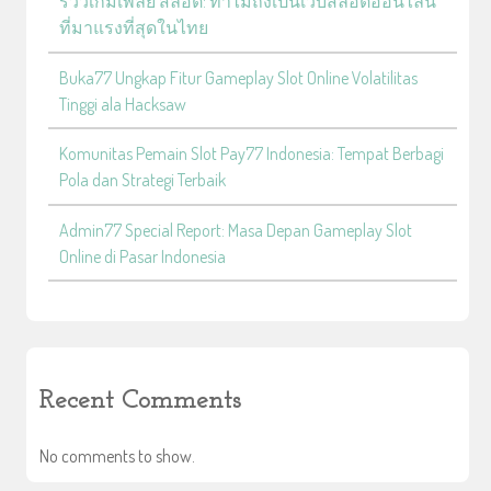
รีวิวเกมเพลย์ สล็อต: ทำไมถึงเป็นเว็บสล็อตออนไลน์
ที่มาแรงที่สุดในไทย
Buka77 Ungkap Fitur Gameplay Slot Online Volatilitas
Tinggi ala Hacksaw
Komunitas Pemain Slot Pay77 Indonesia: Tempat Berbagi
Pola dan Strategi Terbaik
Admin77 Special Report: Masa Depan Gameplay Slot
Online di Pasar Indonesia
Recent Comments
No comments to show.