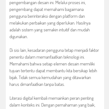
pengembangan desain ini. Melalui proses ini,
pengembang dapat memahami bagaimana
pengguna berinteraksi dengan platform dan
melakukan perbaikan yang diperlukan. Hasilnya
adalah sistem yang semakin intuitif dan mudah
digunakan.
Di sisi lain, kesadaran pengguna tetap menjadi faktor
penentu dalam memanfaatkan teknologi ini.
Memahami bahwa setiap elemen desain memiliki
tujuan tertentu dapat membantu kita bersikap lebih
bijak. Tidak semua kemudahan yang ditawarkan
harus dimanfaatkan tanpa batas.
Literasi digital kembali memainkan peran penting
dalam konteks ini. Dengan pemahaman yang baik,