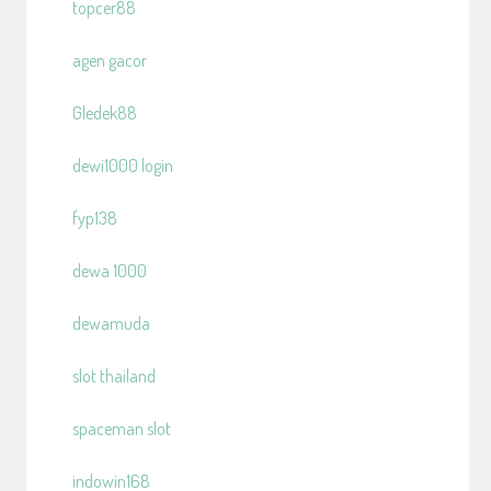
topcer88
agen gacor
Gledek88
dewi1000 login
fyp138
dewa 1000
dewamuda
slot thailand
spaceman slot
indowin168