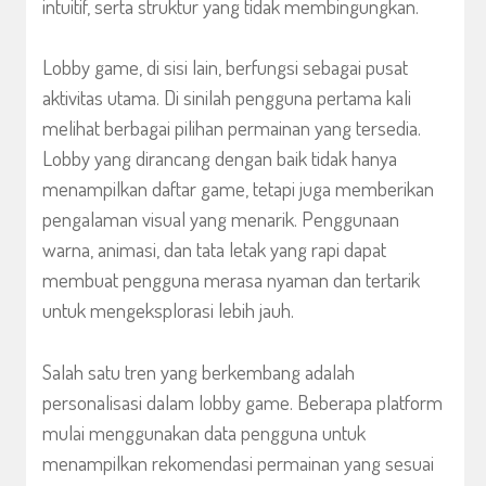
intuitif, serta struktur yang tidak membingungkan.
Lobby game, di sisi lain, berfungsi sebagai pusat
aktivitas utama. Di sinilah pengguna pertama kali
melihat berbagai pilihan permainan yang tersedia.
Lobby yang dirancang dengan baik tidak hanya
menampilkan daftar game, tetapi juga memberikan
pengalaman visual yang menarik. Penggunaan
warna, animasi, dan tata letak yang rapi dapat
membuat pengguna merasa nyaman dan tertarik
untuk mengeksplorasi lebih jauh.
Salah satu tren yang berkembang adalah
personalisasi dalam lobby game. Beberapa platform
mulai menggunakan data pengguna untuk
menampilkan rekomendasi permainan yang sesuai